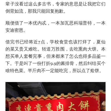
辈子没看过这么多古书，专家的意思是让我把它们
倒背如流，那我只能回复抱歉。
顺便借了一本优内忒，一本加瓦思科瑞普特，一本
安迪密恩。
借完书已经将近7点，学校食堂也该打烊了，夏仙
的菜又贵又难吃。转道万胜围，去吃熏肉大饼。本
想买单人套餐完事，但来都来了怎么也得多品鉴一
下。于是叫了一份打折9.9的酱排骨，然后纠结买个
啥特色菜。半斤肉不一定能吃完，所以点了烩饼。