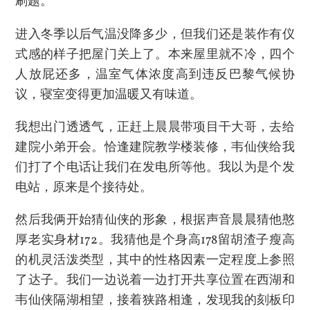
刷题。
进入冬季以后气温没降多少，但我们还是装作有仪
式感的样子把屋门关上了。本来屋里就不冷，四个
人放屁还多，温室气体浓度高到违反巴黎气候协
议，寝室变得更加温暖又有味道。
我想出门透透气，正赶上晨晨带项目干大哥，去给
建院小弟开会。恰逢建院教学楼装修，韦仙侠给我
们打了个电话让我们在发电所等他。我以为是个发
电站，原来是个接待处。
然后我俩开始猜仙侠的形象，根据声音晨晨猜他憨
厚老实身材172。我猜他是个身高178留胡渣子瘦高
的机灵活泼类型，其中的性格因素一定程度上参照
了达子。我们一边说着一边打开共享位置在西湖和
韦仙侠隔湖相望，接着狭路相逢，发现我的刻板印