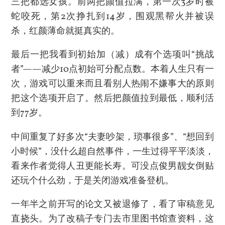
三把都选女孩。前两把颜值拉满，第一次3岁时被
蛇咬死，第2次挣扎到14岁，围观黑帮火并被误
杀，红颜薄命就挺真实的。
最后一把我看到初始加（减）成有个选项叫“挑战
者”——减少10点初始可分配点数。本着人生只有一
次，游戏可以重来而且看别人热闹不嫌事大的原则
把这个选项开启了。然后把颜值拉到最低，顺利活
到77岁。
中间重复了好多次“夫妻吵架，琐事很多”、“想回到
小时候”，没什么超自然事件，一生过得平平淡淡，
看来作者觉得人丑更能长寿。可没点俊男靓女倒贴
还玩个什么劲，于是关闭游戏准备登机。
一年半之前开写的论文又被退修了，看了审稿意见
直挠头。为了改稿子专门去市里图书馆查资料，这