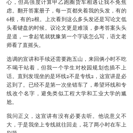
心，但高强度计算甲乙跑圈货车相遇让我不免焦
虑。翻开答案册子，每一页都夹着我的头发，有的
6根，有的2根。上次看到这么多头发还是写论文低
头看键盘的时候。议论文更是难顶，参考答案头头
是道，一拿起笔就犹豫第一个字该怎么写，语文老
师看了直摇头。
选调的宣讲和手续还需要跑五山，来回俩小时不吃
不喝干站着，但我一个学生对校园规划也插不上
话。直到发现坐的是环线2不是专线2，这宣讲是必
迟到了。已经不是第一次坐错车了，希望环线和专
线改个名字，避免类似工程大学和工业大学的尴
尬。
我问正义，这宣讲有没有必要去听。他说意义不
大，于是我坐上专线就往回走，花了两小时在车上