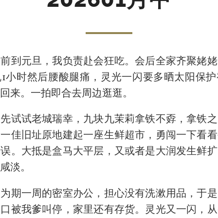
提前到元旦，我负责赴会狂吃。会后全家齐聚姥姥
机1小时然后腰酸腿痛，灵光一闪要多晒太阳保护
回来。一拍即合去周边逛逛。
天先试试老城瑞幸，九块九茉莉拿铁不孬，拿铁之
新一佳旧址原地建起一座生鲜超市，勇闯一下看看
错误。大抵是盒马大平层，又或者是大润发生鲜扩
咸淡。
是为期一周的密室办公，担心没有洗漱用品，于是
门口被我爹叫停，家里还有存货。灵光又一闪，从