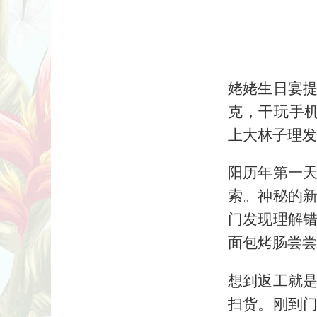
姥姥生日宴
克，干玩手
上大林子理发
阳历年第一
索。神秘的
门发现理解
面包烤肠尝尝
想到返工就
扫货。刚到