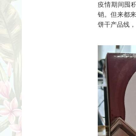
疫情期间囤
销。但来都
饼干产品线，