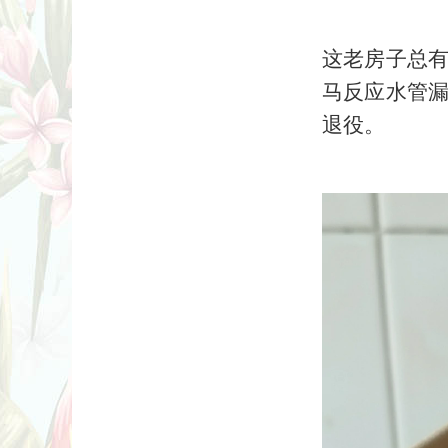
这老房子总
马反应水管
退役。