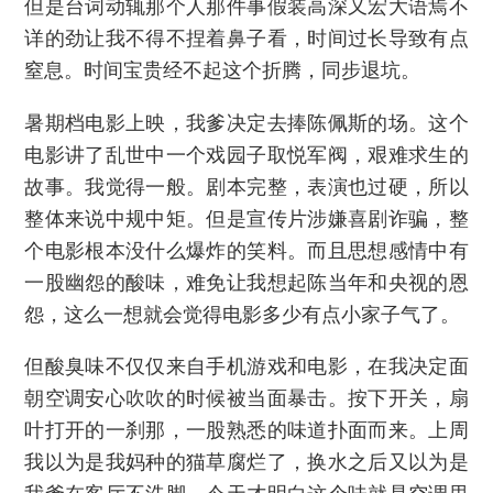
但是台词动辄那个人那件事假装高深又宏大语焉不
详的劲让我不得不捏着鼻子看，时间过长导致有点
窒息。时间宝贵经不起这个折腾，同步退坑。
暑期档电影上映，我爹决定去捧陈佩斯的场。这个
电影讲了乱世中一个戏园子取悦军阀，艰难求生的
故事。我觉得一般。剧本完整，表演也过硬，所以
整体来说中规中矩。但是宣传片涉嫌喜剧诈骗，整
个电影根本没什么爆炸的笑料。而且思想感情中有
一股幽怨的酸味，难免让我想起陈当年和央视的恩
怨，这么一想就会觉得电影多少有点小家子气了。
但酸臭味不仅仅来自手机游戏和电影，在我决定面
朝空调安心吹吹的时候被当面暴击。按下开关，扇
叶打开的一刹那，一股熟悉的味道扑面而来。上周
我以为是我妈种的猫草腐烂了，换水之后又以为是