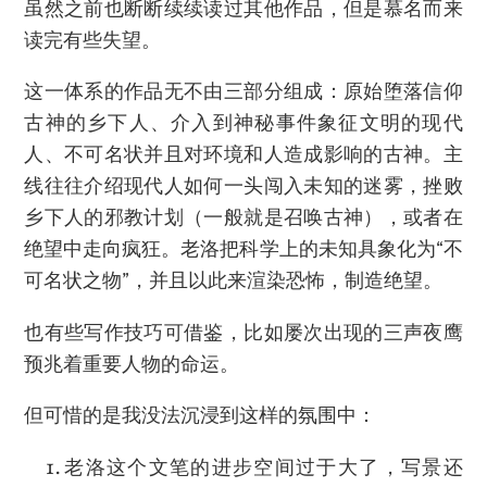
虽然之前也断断续续读过其他作品，但是慕名而来
读完有些失望。
这一体系的作品无不由三部分组成：原始堕落信仰
古神的乡下人、介入到神秘事件象征文明的现代
人、不可名状并且对环境和人造成影响的古神。主
线往往介绍现代人如何一头闯入未知的迷雾，挫败
乡下人的邪教计划（一般就是召唤古神），或者在
绝望中走向疯狂。老洛把科学上的未知具象化为“不
可名状之物”，并且以此来渲染恐怖，制造绝望。
也有些写作技巧可借鉴，比如屡次出现的三声夜鹰
预兆着重要人物的命运。
但可惜的是我没法沉浸到这样的氛围中：
老洛这个文笔的进步空间过于大了，写景还