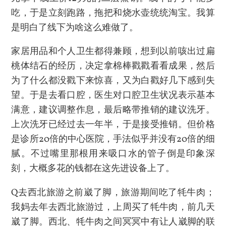
吃，于是立刻跑路，拖把和烧水壶统统淘宝。我算
是明白了线下为啥这么难做了。
家居用品和个人卫生都得兼顾，想到以前咳出过扁
桃体结石的经历，决定拿棉棒戳戳看看成果，然后
为了什么都没戳下来惊喜，又为白戳好几下感到失
望。于是去看口腔，医生对口腔卫生状况表示基本
满意，建议调整作息，最后略带推销的建议洗牙。
上次洗牙已经过去一年半，于是接受推销。但价格
是诊所20倍的中心医院，手法似乎并没有20倍的细
腻。不过嘴里那根用来吸口水的管子倒是印象深
刻，大概多花的钱都在这先进设备上了。
Q去西北旅游之前崴了脚，旅游期间吃了牦牛肉；
我妈去年去西北旅游过，上周买了牦牛肉，前几天
崴了脚。西北、牦牛肉之间冥冥中有让人崴脚的联