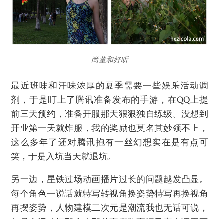
尚董和好听
最近班味和汗味浓厚的夏季需要一些娱乐活动调
剂，于是盯上了腾讯准备发布的手游，在QQ上提
前三天预约，准备开服那天狠狠独自练级。没想到
开业第一天就炸服，我的奖励也莫名其妙领不上，
这么多年了还对腾讯抱有一丝幻想实在是有点可
笑，于是入坑当天就退坑。
另一边，星铁过场动画播片过长的问题越发凸显。
每个角色一说话就特写转视角换姿势特写再换视角
再摆姿势，人物建模二次元是潮流我也无话可说，