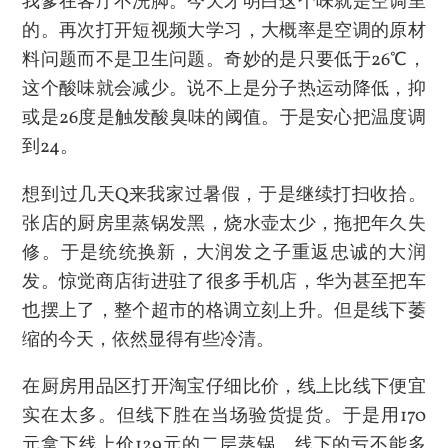
我爹在客厅不洗脚。今天才明白这个味就是空调里
的。再次打开短视频大学习，大概率是空调的原材
料问题而不是卫生问题。奇妙的是只要低于26℃，
这个酸味就会减少。说不上是分子热运动降低，抑
或是26度是触发酸臭味的阈值。于是安心把温度调
到24。
想到过几天Q来我家过暑假，于是继续打扫收拾。
张店的厨房里蒸锅发黑，烧水壶太少，拖把年久失
修。于是统统换新，大润发之子重返忠诚的大润
发。惊觉商店街进驻了很多手机店，华为甚至把车
也摆上了，整个超市的格调立刻上升。但是线下萎
缩的今天，依然显得有些冷清。
在厨房用品区打开淘宝仔细比价，线上比线下便宜
实在太多。但线下胜在当场验货提货。于是用170
元拿下线上价129元的二层蒸锅。线下的亏不能多