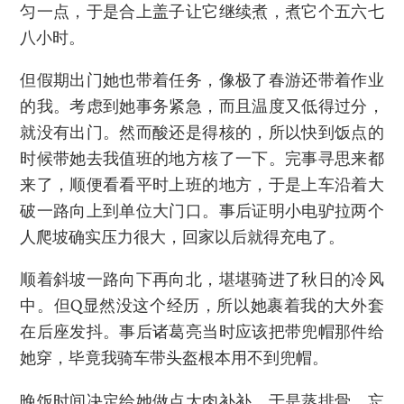
匀一点，于是合上盖子让它继续煮，煮它个五六七
八小时。
但假期出门她也带着任务，像极了春游还带着作业
的我。考虑到她事务紧急，而且温度又低得过分，
就没有出门。然而酸还是得核的，所以快到饭点的
时候带她去我值班的地方核了一下。完事寻思来都
来了，顺便看看平时上班的地方，于是上车沿着大
破一路向上到单位大门口。事后证明小电驴拉两个
人爬坡确实压力很大，回家以后就得充电了。
顺着斜坡一路向下再向北，堪堪骑进了秋日的冷风
中。但Q显然没这个经历，所以她裹着我的大外套
在后座发抖。事后诸葛亮当时应该把带兜帽那件给
她穿，毕竟我骑车带头盔根本用不到兜帽。
晚饭时间决定给她做点大肉补补，于是蒸排骨。忘