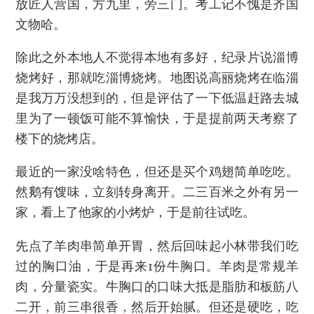
放匠人营国，方九里，旁三门。考工记不愧是齐国
文物哈。
除此之外本地人不觉得本地有多好，纪录片说淄博
烧烤好，那就吃淄博烧烤。地图说高丽烧烤在临淄
是我万万没想到的，但是评估了一下低温赶路去城
里为了一顿饭可能不算愉快，于是提前两天考察了
楼下的烧烤店。
最近的一家没啥特色，但还是买个鸡翅简单吃吃。
然鹅有馊味，立刻转身离开。二三百米之外有另一
家，看上了他家的小烤炉，于是前往试吃。
先点了羊肉串简单开胃，然后回味起小林带我们吃
过的胸口油，于是再来1份牛胸口。羊肉是常规羊
肉，分量瓷实。牛胸口的口味大抵是脂肪和板筋八
二开，前三串很香，然后开始腻。但还是硬吃，吃