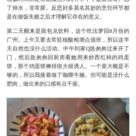
了焯水，非常腥。反思好多莫名其妙的烹饪环节都
是在做饭失败之后才理解它存在的意义。
第二天醒来是面包兑饮料，这个吃法梦回8月份的
广州。上午又要去常驻核酸检测点值班，所以这半
天自然也没什么活动。中午到家Q急匆匆过来开了
门，然后急匆匆回厨房看她用来炒西红柿的鸡蛋
饼，那个鸡蛋饼摊得很大很诱人。一个菜大概是不
够的，所以我接着做了咖喱牛腩。但可能是没什么
肥肉，做出来的口感有点干柴。