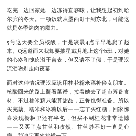
吃完一边回家她一边冻得直哆嗦，让我想起初到哈
尔滨的冬天。一顿饭就从墨西哥干到东北，可能这
就是冬季烤肉的魔力。
5号这天要全员核酸，于是凌晨4点早早地爬了起
来。Q远道而来我却要披星戴月地上这个b班，对她
的心疼和愧疚溢于言表，但又请不了假，于是硬汉
流泪吻别走向夜幕。
面对这种情况硬汉应该用桂花糯米藕补偿女朋友。
核酸回来的路上翻看菜谱，拉着她去了超市筹备食
材。不过糯米藕只能算甜品，正餐也得准备。所以
买完藕、糯米和冰糖以后——忘了买红糖，回家惊
喜发现橱柜里还有半包，但买不到桂花非常遗憾
——又买了点甘蓝和孜然。甘蓝炒不好一直是心