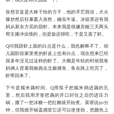
病，我决定再次挑战一下。
孜然甘蓝是大林子给的方子，他的手艺我信，大火
爆炒然后狂暴轰入孜然，确实牛逼。冰箱里还有我
妈从新东方买的甜虾。本来我是很嫌弃她三天两头
帮主播冲业绩的，但是饭还得吃，于是又蒸了虾。
Q问我甜虾上面的白点是什么，我也解释不了。幼
儿园阶段家里煮的虾皮上也有白点，现在想来已经
很多年没见过这样的虾了。大概是年轻的时候我爸
妈俩人背着我偷跑去北极捕鱼，鱼在路上吃完了，
虾带回来了。
下午是糯米藕时间。Q用筷子把糯米捣进藕的孔
里，然后我用牙签把藕的开口封住之后扔进压力
锅，撒了一把冰糖一把红糖就开始煮。菜谱说50分
钟，但我掀开锅盖感觉它还可以使使劲，把颜色上