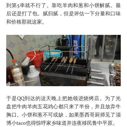
到第5串就不行了。靠吃羊肉和葱和小饼解腻。最
后还是打了包。腻归腻，但是评估一下分量和口味
和价格那就这家。
于是QQ到达的这天晚上把她领进烧烤店。为了光
盘把牛肉羊肉五花鸡心都只来了半份，并且放弃牛
胸口。小饼和葱不可或缺，如果墨西哥厨师见了淄
博小taco也得惊呼家乡味道并连夜移民鲁中平原。